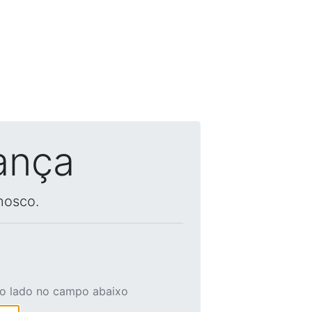
ança
nosco.
ao lado no campo abaixo