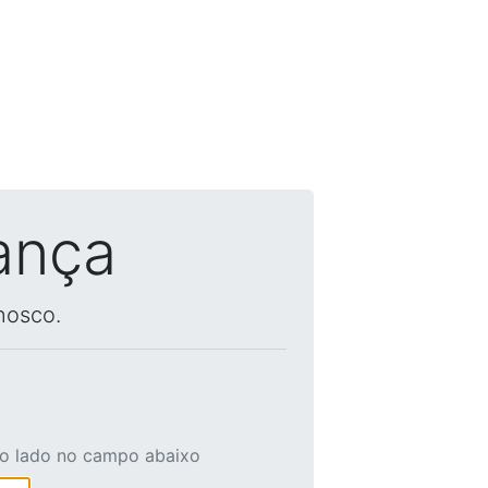
ança
nosco.
ao lado no campo abaixo