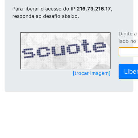
Para liberar o acesso
do IP
216.73.216.17
,
responda ao desafio abaixo.
Digite 
lado no
[trocar imagem]